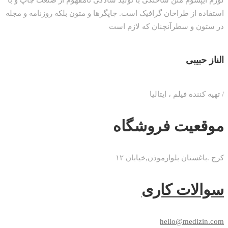
لورم ایپسوم متن ساختگی با تولید سادگی نامفهوم از صنعت چاپ و با
استفاده از طراحان گرافیک است. چاپگرها و متون بلکه روزنامه و مجله
در ستون و سطرآنچنان که لازم است
الناز حبیبی
/ تهیه کننده فیلم ، ایتالیا
موقعیت فروشگاه
کرج .باغستان بلوارموذن,خیابان ۱۲
سوالات کاری
hello@medizin.com